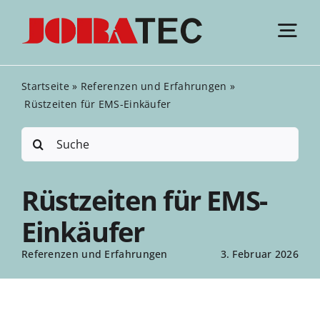
Zum
Inhalt
Tog
springen
Nav
Startseite
»
Referenzen und Erfahrungen
»
EMS Leistungen
Rüstzeiten für EMS-Einkäufer
Suche
EMS Angebote
nach:
Rüstzeiten für EMS-
Zertifikate
Einkäufer
Referenzen und Erfahrungen
Referenzen und Erfahrungen
3. Februar 2026
EMS Electronic Know-how