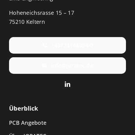
Hoheneichsrasse 15 – 17
75210 Keltern
+49723144904-0
info@joratec.de
Überblick
PCB Angebote