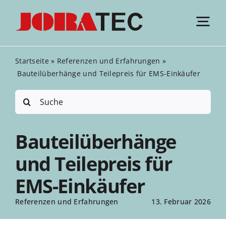
Zum
Inhalt
Tog
springen
Nav
Startseite
»
Referenzen und Erfahrungen
»
EMS Leistungen
Bauteilüberhänge und Teilepreis für EMS-Einkäufer
Suche
EMS Angebote
nach:
Bauteilüberhänge
Zertifikate
und Teilepreis für
Referenzen und Erfahrungen
EMS-Einkäufer
Referenzen und Erfahrungen
13. Februar 2026
EMS Electronic Know-how