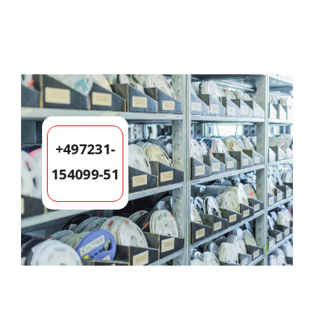
+497231-
154099-51